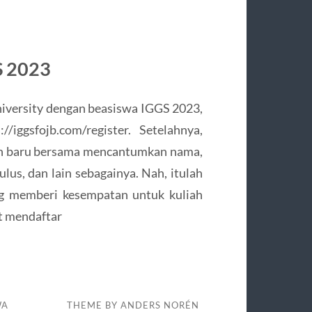
S 2023
University dengan beasiswa IGGS 2023,
/iggsfojb.com/register. Setelahnya,
un baru bersama mencantumkan nama,
lus, dan lain sebagainya. Nah, itulah
g memberi kesempatan untuk kuliah
at mendaftar
WA
THEME BY
ANDERS NORÉN