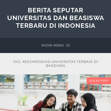
BERITA SEPUTAR
UNIVERSITAS DAN BEASISWA
TERBARU DI INDONESIA
SHOW MENU
TAG:
REKOMENDASI UNIVERSITAS TERBAIK DI
BANDUNG
STICKY POST