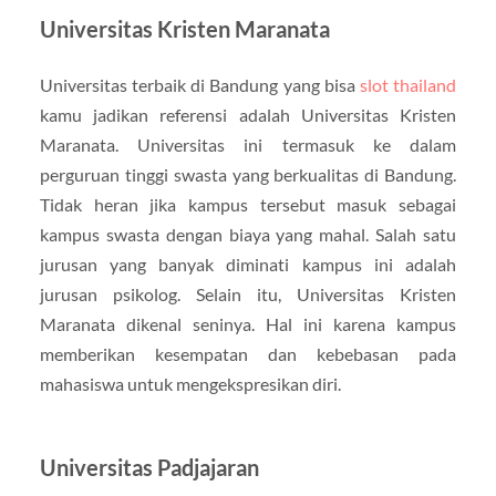
Universitas Kristen Maranata
Universitas terbaik di Bandung yang bisa
slot thailand
kamu jadikan referensi adalah Universitas Kristen
Maranata. Universitas ini termasuk ke dalam
perguruan tinggi swasta yang berkualitas di Bandung.
Tidak heran jika kampus tersebut masuk sebagai
kampus swasta dengan biaya yang mahal. Salah satu
jurusan yang banyak diminati kampus ini adalah
jurusan psikolog. Selain itu, Universitas Kristen
Maranata dikenal seninya. Hal ini karena kampus
memberikan kesempatan dan kebebasan pada
mahasiswa untuk mengekspresikan diri.
Universitas Padjajaran