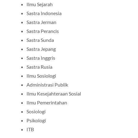
Ilmu Sejarah
Sastra Indonesia
Sastra Jerman
Sastra Perancis
Sastra Sunda
Sastra Jepang
Sastra Inggris
Sastra Rusia
Ilmu Sosiologi
Administrasi Publik
Ilmu Kesejahteraan Sosial
Ilmu Pemerintahan
Sosiologi
Psikologi
ITB