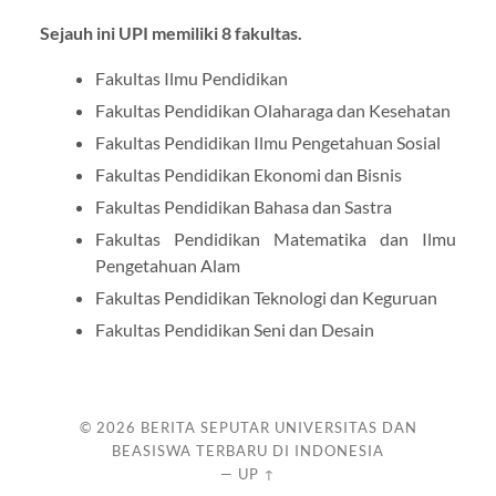
Sejauh ini UPI memiliki 8 fakultas.
Fakultas Ilmu Pendidikan
Fakultas Pendidikan Olaharaga dan Kesehatan
Fakultas Pendidikan Ilmu Pengetahuan Sosial
Fakultas Pendidikan Ekonomi dan Bisnis
Fakultas Pendidikan Bahasa dan Sastra
Fakultas Pendidikan Matematika dan Ilmu
Pengetahuan Alam
Fakultas Pendidikan Teknologi dan Keguruan
Fakultas Pendidikan Seni dan Desain
© 2026
BERITA SEPUTAR UNIVERSITAS DAN
BEASISWA TERBARU DI INDONESIA
—
UP ↑