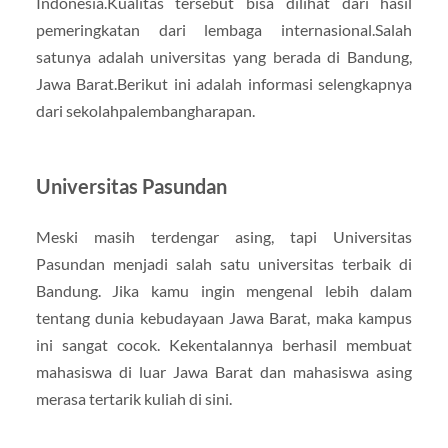
Indonesia.Kualitas tersebut bisa dilihat dari hasil
pemeringkatan dari lembaga internasional.Salah
satunya adalah universitas yang berada di Bandung,
Jawa Barat.Berikut ini adalah informasi selengkapnya
dari sekolahpalembangharapan.
Universitas Pasundan
Meski masih terdengar asing, tapi Universitas
Pasundan menjadi salah satu universitas terbaik di
Bandung. Jika kamu ingin mengenal lebih dalam
tentang dunia kebudayaan Jawa Barat, maka kampus
ini sangat cocok. Kekentalannya berhasil membuat
mahasiswa di luar Jawa Barat dan mahasiswa asing
merasa tertarik kuliah di sini.