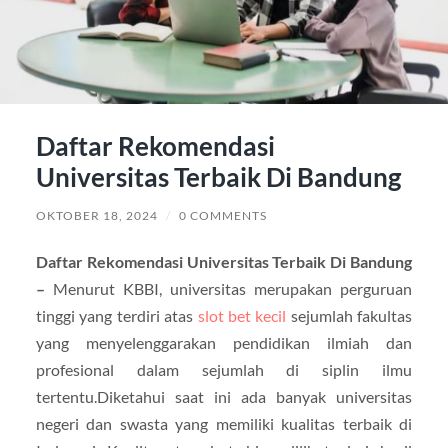
Daftar Rekomendasi
Universitas Terbaik Di Bandung
OKTOBER 18, 2024
/
0 COMMENTS
Daftar Rekomendasi Universitas Terbaik Di Bandung
–
Menurut KBBI, universitas merupakan perguruan
tinggi yang terdiri atas
slot bet kecil
sejumlah fakultas
yang menyelenggarakan pendidikan ilmiah dan
profesional dalam sejumlah di siplin ilmu
tertentu.Diketahui saat ini ada banyak universitas
negeri dan swasta yang memiliki kualitas terbaik di