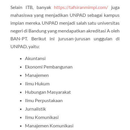
Selain ITB, banyak
https://tafsiranmimpi.com/
juga
mahasiswa yang menjadikan UNPAD sebagai kampus
impian mereka. UNPAD menjadi salah satu universitas
negeri di Bandung yang mendapatkan akreditasi A oleh
BAN-PT. Berikut ini jurusan-jurusan unggulan di
UNPAD, yaitu:
Akuntansi
Ekonomi Pembangunan
Manajemen
Ilmu Hukum
Hubungan Masyarakat
Ilmu Perpustakaan
Jurnalistik
Ilmu Komunikasi
Manajemen Komunikasi