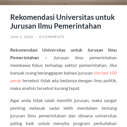
Rekomendasi Universitas untuk
Jurusan Ilmu Pemerintahan
JUNI 2, 2024
/
0 COMMENTS
Rekomendasi Universitas untuk Jurusan Ilmu
Pemerintahan –
Jurusan ilmu pemerintahan
membawa fokus terhadap sektor pemerintahan. Jika
banyak orang beranggapan bahwa jurusan
slot bet 100
perak
tersebut tidak ada bedanya dengan ilmu politik,
maka analisis tersebut kurang tepat.
Agar anda tidak salah memilih jurusan, maka sangat
penting melacak sadar lebih mendalam tentang
jurusan ilmu pemerintahan dan dimana universitas
paling baik untuk menyita program perkuliahan