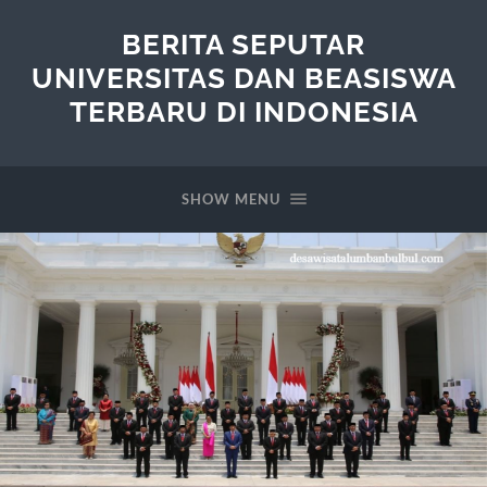
BERITA SEPUTAR
UNIVERSITAS DAN BEASISWA
TERBARU DI INDONESIA
SHOW MENU