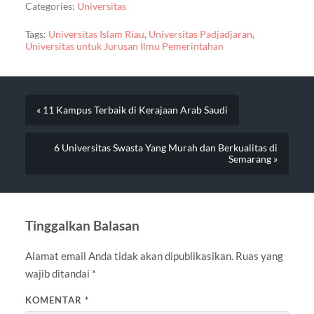
Categories:
Universitas
Tags:
Universitas Islam Riau
,
Universitas Padjadjaran
,
Universitas untuk Jurusan Ilmu Pemerintahan
« 11 Kampus Terbaik di Kerajaan Arab Saudi
6 Universitas Swasta Yang Murah dan Berkualitas di
Semarang »
Tinggalkan Balasan
Alamat email Anda tidak akan dipublikasikan.
Ruas yang
wajib ditandai
*
KOMENTAR
*