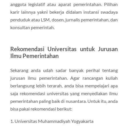
anggota legislatif atau aparat pemerintahan. Pilihan
karir lainnya yakni bekerja didalam instansi swadaya
penduduk atau LSM, dosen, jurnalis pemerintahan, dan
konsultan pemerintah.
Rekomendasi Universitas untuk Jurusan
Ilmu Pemerintahan
Sekarang anda udah sadar banyak perihal tentang
jurusan ilmu pemerintahan. Agar rancangan kuliah
berlangsung lebih terarah, anda bisa mempelajari apa
saja rekomendasi universitas yang menyediakan ilmu
pemerintahan paling baik di nusantara. Untuk itu, anda
bisa pakai rekomendasi berikut:
1. Universitas Muhammadiyah Yogyakarta