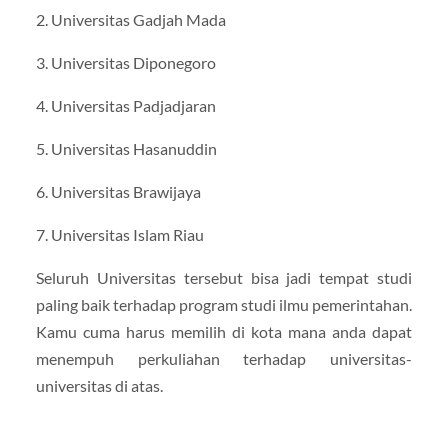
2. Universitas Gadjah Mada
3. Universitas Diponegoro
4. Universitas Padjadjaran
5. Universitas Hasanuddin
6. Universitas Brawijaya
7. Universitas Islam Riau
Seluruh Universitas tersebut bisa jadi tempat studi
paling baik terhadap program studi ilmu pemerintahan.
Kamu cuma harus memilih di kota mana anda dapat
menempuh perkuliahan terhadap universitas-
universitas di atas.